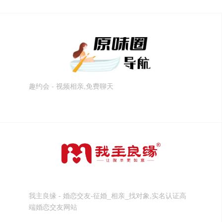
趣约会 - 视频相亲,免费聊天
我主良缘 - 婚恋交友-征婚_相亲_找对象,实名认证高
端婚恋交友网站