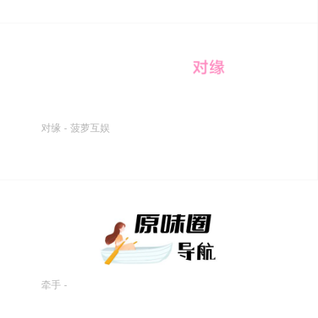
对缘 - 菠萝互娱
牵手 -