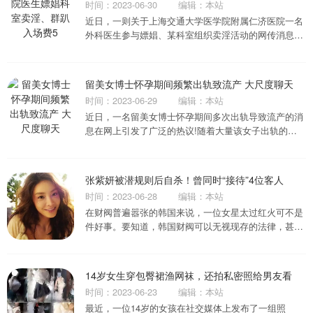
时间：2023-06-30
编辑：本站
近日，一则关于上海交通大学医学院附属仁济医院一名
外科医生参与嫖娼、某科室组织卖淫活动的网传消息引
起了广泛关注。...
留美女博士怀孕期间频繁出轨致流产 大尺度聊天
时间：2023-06-29
编辑：本站
近日，一名留美女博士怀孕期间多次出轨导致流产的消
息在网上引发了广泛的热议!随着大量该女子出轨的聊
天记录曝光后，大家纷纷表示太辣眼睛了!这位...
张紫妍被潜规则后自杀！曾同时“接待”4位客人
时间：2023-06-28
编辑：本站
在财阀普遍嚣张的韩国来说，一位女星太过红火可不是
件好事。要知道，韩国财阀可以无视现存的法律，甚至
能随意篡改法律，以满足他们玩弄女性、左右...
14岁女生穿包臀裙渔网袜，还拍私密照给男友看
时间：2023-06-23
编辑：本站
最近，一位14岁的女孩在社交媒体上发布了一组照