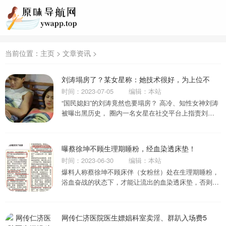
当前位置：
主页
>
文章资讯
>
刘涛塌房了？某女星称：她技术很好，为上位不
时间：2023-07-05
编辑：本站
“国民媳妇”的刘涛竟然也要塌房？ 高冷、知性女神刘涛
被曝出黑历史， 圈内一名女星在社交平台上指责刘
涛： 她某方面“技术一流”，为了上位...
曝蔡徐坤不顾生理期睡粉，经血染透床垫！
时间：2023-06-30
编辑：本站
爆料人称蔡徐坤不顾床伴（女粉丝）处在生理期睡粉，
浴血奋战的状态下，才能让流出的血染透床垫，否则就
算是痔疮发作，也不会有这么大的出血量。...
网传仁济医院医生嫖娼科室卖淫、群趴入场费5