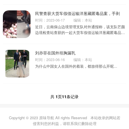
民警查获大货车假借运输洋葱藏匿毒品案，手剥
时间：2023-06-17
编辑：本站
近日，云南保山边境管理支队对外通报称，该支队芒颜
边境检查站查获的一起大货车假借运输洋葱藏匿毒品
案，共缴获海洛因22.3公斤，抓获犯罪嫌疑人7名...
刘亦菲在国外坦胸漏乳
时间：2023-06-16
编辑：本站
为什么中国女人在国外的着装，都放得那么开呢...
共
1
页
11
条记录
Copyright © 2023 原味导航 All rights Reserved
本站收录的网站若
侵害到您的利益，请联系我们删除处理