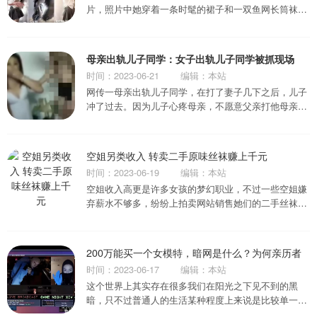
片，照片中她穿着一条时髦的裙子和一双鱼网长筒袜，
这些照片涉及私人部分。。...
母亲出轨儿子同学：女子出轨儿子同学被抓现场
时间：2023-06-21
编辑：本站
网传一母亲出轨儿子同学，在打了妻子几下之后，儿子
冲了过去。因为儿子心疼母亲，不愿意父亲打他母亲所
以就一直护着，不让打。...
空姐另类收入 转卖二手原味丝袜赚上千元
时间：2023-06-19
编辑：本站
空姐收入高更是许多女孩的梦幻职业，不过一些空姐嫌
弃薪水不够多，纷纷上拍卖网站销售她们的二手丝袜和
未清洗的制服，以便赚取外快，一双最多可卖...
200万能买一个女模特，暗网是什么？为何亲历者
时间：2023-06-17
编辑：本站
这个世界上其实存在很多我们在阳光之下见不到的黑
暗，只不过普通人的生活某种程度上来说是比较单一
的，那些隐藏在表面下的内容是很难被挖掘到的。...