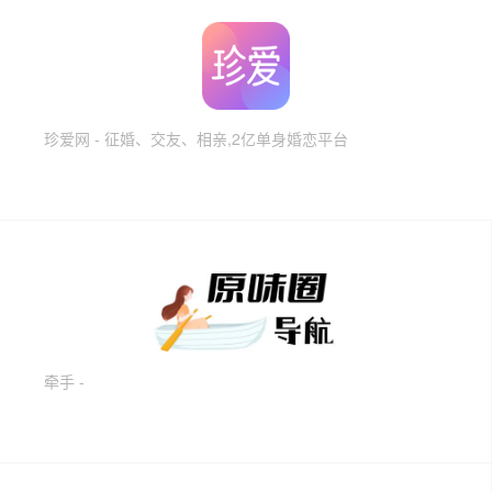
珍爱网 - 征婚、交友、相亲,2亿单身婚恋平台
牵手 -