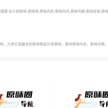
丝欲国度,女仆网原味,原味网,原味内衣,原味内内,原味内裤,原味丝袜,
地，力求打造最全的原味物品分享基地，提供原味内衣、原味内裤