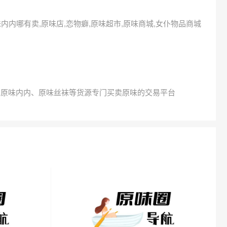
原味内内哪有卖,原味店,恋物癖,原味超市,原味商城,女仆物品商城
、原味内内、原味丝袜等货源专门买卖原味的交易平台